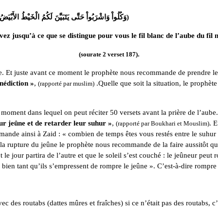
(وَكُلُواْ وَاشْرَبُواْ حَتَّى يَتَبَيَّنَ لَكُمُ الْخَيْطُ الأَبْيَضُ مِنَ الْخَيْطِ الأَسْوَدِ مِنَ الْفَجْرِ ثُمَّ أَتِمُّواْ الصِّيَامَ إِلَى الَّليْلِ)
ez jusqu’à ce que se distingue pour vous le fil blanc de l’aube du fil n
.
(sourate 2 verset 187)
aube. Et juste avant ce moment le prophète nous recommande de prendre le 
nédiction »
,
.Quelle que soit la situation, le prophèt
(rapporté par muslim)
moment dans lequel on peut réciter 50 versets avant la prière de l’aube
ur jeûne et de retarder leur suhur »
,
. E
(rapporté par Boukhari et Mouslim)
 demande ainsi à Zaid : « combien de temps êtes vous restés entre le suhur
e la rupture du jeûne le prophète nous recommande de la faire aussitôt q
 et le jour partira de l’autre et que le soleil s’est couché : le jeûneur p
rs bien tant qu’ils s’empressent de rompre le jeûne ». C’est-à-dire rompre 
c des routabs (dattes mûres et fraîches) si ce n’était pas des routabs, c’