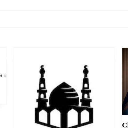
Next
post:
adan
et 5
la)
C