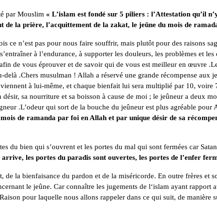
rté par Mouslim
« L’islam est fondé sur 5 piliers : l’Attestation qu’il n’
e la prière, l’acquittement de la zakat, le jeûne du mois de ramada
is ce n’est pas pour nous faire souffrir, mais plutôt pour des raisons sag
ntraîner à l’endurance, à supporter les douleurs, les problèmes et les d
e afin de vous éprouver et de savoir qui de vous est meilleur en œuvre .L
l’au-delà .Chers musulman ! Allah a réservé une grande récompense aux j
viennent à lui-même, et chaque bienfait lui sera multiplié par 10, voire 
 désir, sa nourriture et sa boisson à cause de moi ; le jeûneur a deux mo
igneur .L’odeur qui sort de la bouche du jeûneur est plus agréable pour
 mois de ramanda par foi en Allah et par unique désir de sa récompen
rtes du bien qui s’ouvrent et les portes du mal qui sont fermées car Sat
rrive, les portes du paradis sont ouvertes, les portes de l’enfer ferm
 de la bienfaisance du pardon et de la miséricorde. En outre frères et 
ncernant le jeûne. Car connaître les jugements de l‘islam ayant rapport 
son pour laquelle nous allons rappeler dans ce qui suit, de manière suc