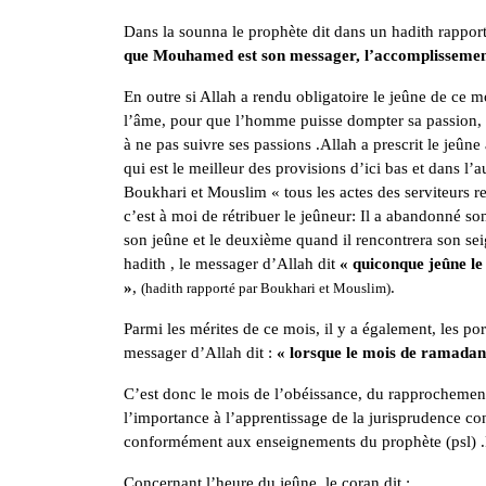
Dans la sounna le prophète dit dans un hadith rappo
que Mouhamed est son messager, l’accomplissement d
En outre si Allah a rendu obligatoire le jeûne de ce mo
l’âme, pour que l’homme puisse dompter sa passion, s’e
à ne pas suivre ses passions .Allah a prescrit le jeûn
qui est le meilleur des provisions d’ici bas et dans 
Boukhari et Mouslim « tous les actes des serviteurs re
c’est à moi de rétribuer le jeûneur: Il a abandonné son
son jeûne et le deuxième quand il rencontrera son se
hadith , le messager d’Allah dit
« quiconque jeûne le
»
,
.
(hadith rapporté par Boukhari et Mouslim)
Parmi les mérites de ce mois, il y a également, les po
messager d’Allah dit :
« lorsque le mois de ramadan a
C’est donc le mois de l’obéissance, du rapprochement,
l’importance à l’apprentissage de la jurisprudence co
conformément aux enseignements du prophète (psl) .Rai
Concernant l’heure du jeûne, le coran dit :