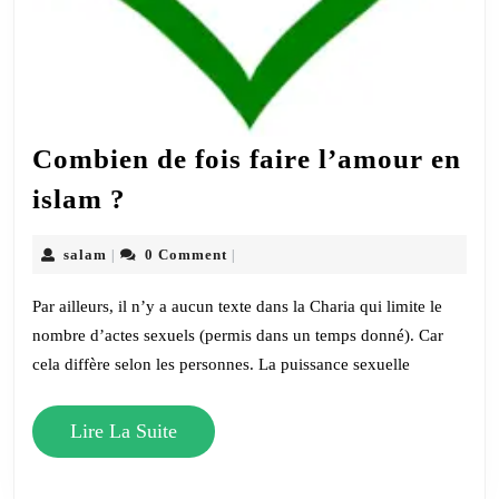
Combien de fois faire l’amour en
Combien
islam ?
de
fois
salam
salam
0 Comment
|
|
faire
Par ailleurs, il n’y a aucun texte dans la Charia qui limite le
l’amour
nombre d’actes sexuels (permis dans un temps donné). Car
en
cela diffère selon les personnes. La puissance sexuelle
islam
?
Lire
Lire La Suite
La
Suite