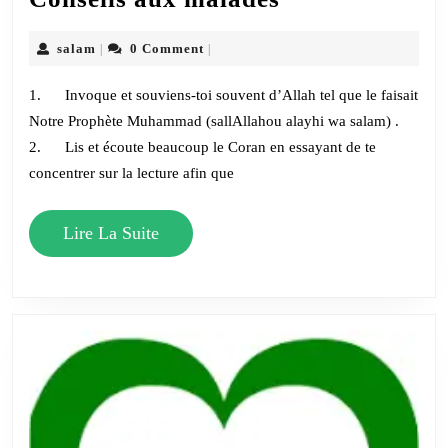
aux
malades
salam
salam
0 Comment
|
|
1. Invoque et souviens-toi souvent d’Allah tel que le faisait
Notre Prophète Muhammad (sallAllahou alayhi wa salam) .
2. Lis et écoute beaucoup le Coran en essayant de te
concentrer sur la lecture afin que
Lire
Lire La Suite
La
Suite