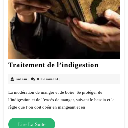
Traiteme
Traitement de l’indigestion
de
l’indiges
salam
salam
0 Comment
|
|
La modération de manger et de boire Se protéger de
l’indigestion et de l’excès de manger, suivant le besoin et la
règle que l’on doit obéir en mangeant et en
Lire
Lire La Suite