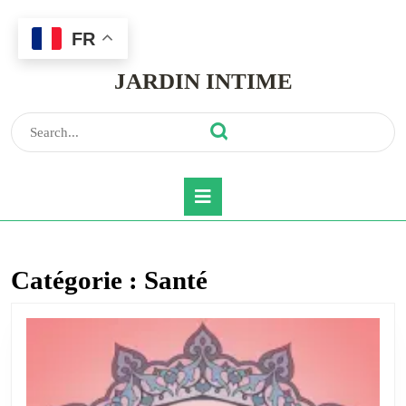
FR
Skip
to
JARDIN INTIME
content
Skip
to
Search
content
for:
Open
Button
Catégorie :
Santé