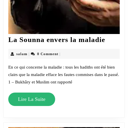
La
La Sounna envers la maladie
Sounn
envers
salam
salam
0 Comment
|
|
la
En ce qui concerne la maladie : tous les hadiths ont été bien
maladi
clairs que la maladie efface les fautes commises dans le passé.
1 – Bukhâry et Muslim ont rapporté
Lire
Lire La Suite
La
Suite