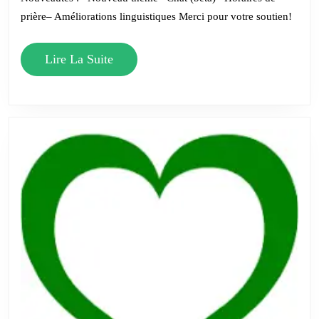
version
prière– Améliorations linguistiques Merci pour votre soutien!
disponible
Lire
Lire La Suite
La
Suite