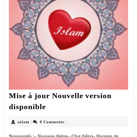
Mise à jour Nouvelle version
Mise
disponible
à
jour
salam
salam
0 Comments
|
|
Nouvelle
Nouveautés :– Nouveau thème– Chat (bêta)– Horaires de