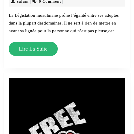
le
salam
salam
0 Comment
|
|
Racisme
La Législation musulmane prône l’égalité entre ses adeptes
dans la plupart desdomaines. Il ne sert à rien de mettre en
avant sa lignée pour la personne qui n’est pas pieuse,car
Lire
Lire La Suite
La
Suite