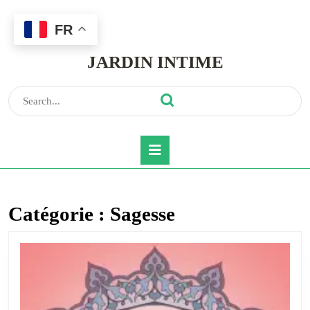
FR
Skip
to
JARDIN INTIME
content
Skip
to
Search
content
for:
Open
Button
Catégorie :
Sagesse