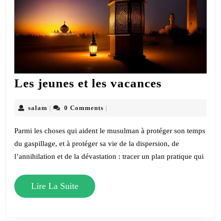
Les
Les jeunes et les vacances
jeunes
et
salam
salam
0 Comments
|
|
les
Parmi les choses qui aident le musulman à protéger son temps
vacances
du gaspillage, et à protéger sa vie de la dispersion, de
l’annihilation et de la dévastation : tracer un plan pratique qui
Lire
Lire La Suite
La
Suite