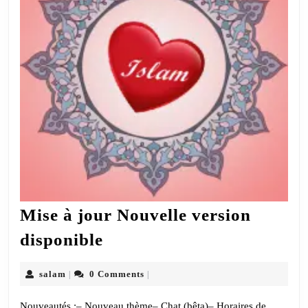
Mise à jour Nouvelle version
Mise
disponible
à
jour
salam
salam
0 Comments
|
|
Nouvelle
Nouveautés :– Nouveau thème– Chat (bêta)– Horaires de