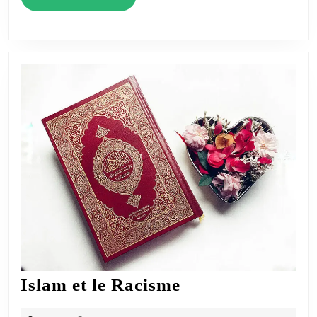
La
Suite
Islam
Islam et le Racisme
et