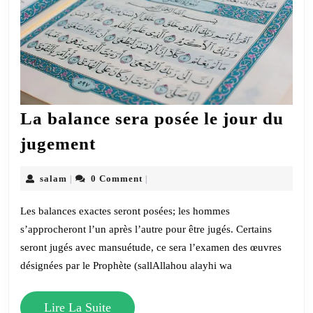
La balance sera posée le jour du
La
jugement
balance sera
posée
salam
salam
0 Comment
|
|
le jour
Les balances exactes seront posées; les hommes
du
s’approcheront l’un après l’autre pour être jugés. Certains
jugement
seront jugés avec mansuétude, ce sera l’examen des œuvres
désignées par le Prophète (sallAllahou alayhi wa
Lire
Lire La Suite