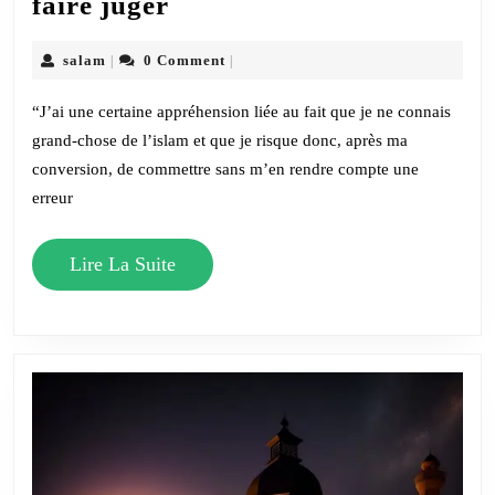
faire juger
conversion
:
salam
salam
0 Comment
|
|
La
“J’ai une certaine appréhension liée au fait que je ne connais
crainte
grand-chose de l’islam et que je risque donc, après ma
de
conversion, de commettre sans m’en rendre compte une
se
erreur
faire
juger
Lire
Lire La Suite
La
Suite