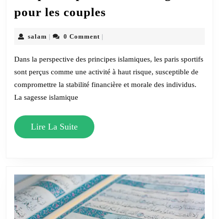
Les
pour les couples
paris
sportifs
salam
salam
0 Comment
|
|
:
Dans la perspective des principes islamiques, les paris sportifs
un
sont perçus comme une activité à haut risque, susceptible de
danger
compromettre la stabilité financière et morale des individus.
pour
La sagesse islamique
les
couples
Lire
Lire La Suite
La
Suite