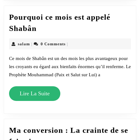
Pourquoi ce mois est appelé
Pourquoi
Shabân
ce
mois
salam
salam
0 Comments
|
|
est
Ce mois de Shabân est un des mois les plus avantageux pour
appelé
les croyants eu égard aux bienfaits énormes qu’il renferme. Le
Shabân
Prophète Mouhammad (Paix et Salut sur Lui) a
Lire
Lire La Suite
La
Suite
Ma conversion : La crainte de se
Ma