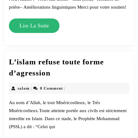
version
prière– Améliorations linguistiques Merci pour votre soutien!
disponible
Lire
Lire La Suite
La
Suite
L’islam refuse toute forme
L’islam
d’agression
refuse
toute
salam
salam
0 Comment
|
|
forme
Au nom d’Allah, le tout Miséricordieux, le Très
d’agression
Miséricordieux.Toute atteinte portée aux civils est strictement
interdite en Islam. Dans ce stade, le Prophète Mohammad
(PSSL) a dit : “Celui qui