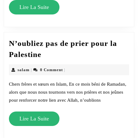
Lire
Lire La Suite
La
Suite
N’oubliez pas de prier pour la
N’oubliez
Palestine
pas
de
salam
salam
0 Comment
|
|
prier
Chers frères et sœurs en Islam, En ce mois béni de Ramadan,
pour
alors que nous nous tournons vers nos prières et nos jeûnes
la
pour renforcer notre lien avec Allah, n’oublions
Palestine
Lire
Lire La Suite
La
Suite